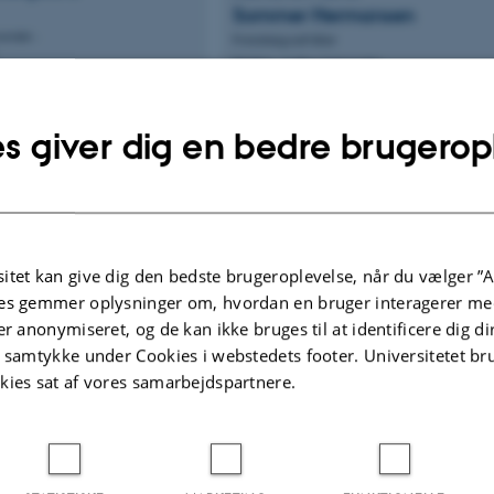
Sommer
Hermansen
rsitet -
Forretningsudvikler
Kitchen, Aarhus Universitet -
Forretningsudvikling
adriana@au.dk
M
1842, 114
H
s giver dig en bedre brugerop
+4593521890
P
itet kan give dig den bedste brugeroplevelse, når du vælger ”A
es gemmer oplysninger om, hvordan en bruger interagerer med
er anonymiseret, og de kan ikke bruges til at identificere dig d
t samtykke under Cookies i webstedets footer. Universitetet br
kies sat af vores samarbejdspartnere.
nberger
Hybschmann
Lisette Rønsig
Larsen
Patentadministrator