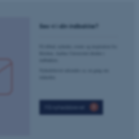
crosoft to securely verify
crosoft to securely verify
Ses vi i din indbakke?
istinguish between
 beneficial for the
e valid reports on the use
Få tilbud, nyheder, events og inspiration fra
Kitchen, Aarhus Universitet direkte i
istinguish between
indbakken.
 beneficial for the
e valid reports on the use
Nyhedsbrevet udsendes ca. en gang om
måneden.
istinguish between
 beneficial for the
e valid reports on the use
ure as a hosting platform
ing, this cookie ensures
Få nyhedsbrevet
isitor browsing session
he same server in the
he CloudFlare service to
fic and override any
d on the visitor's IP