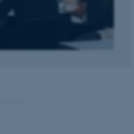
 vores CMS-udbyder,
identificere en backend-
bruger er logget ind i
rbundet med Typo3-
emet. Det bruges generelt
ntifikator for at gøre det
præferencer, men i mange
 ikke nødvendigt, da det
lt af platformen, skønt
webstedsadministratorer. I
dstillet til at blive
en browsersession. Det
entifikator i stedet for
ose platform session
emmesider, som er skrevet
gi. Den bruges af serveren
onym brugersession.
session cookie, brugt af
Bruges normalt til at
ugersession af serveren.
ebsites run on the Windows
is used for load balancing
 page requests are routed
y browsing session.