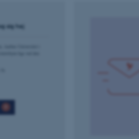
Session
This cookie is used by Mi
Microsoft Corporation
your login information
.login.microsoftonline.com
4 uger 2
This cookie is used by Mi
Microsoft Corporation
g sig hej
dage
your login information
login.microsoftonline.com
29
This cookie is used to d
Cloudflare Inc.
minutter
humans and bots. This is
.pure.au.dk
59
website, in order to mak
n, Aarhus Universitet i
sekunder
of their website.
sitetsbyen lige ved den
29
This cookie is used to d
Cloudflare Inc.
minutter
humans and bots. This is
.linkedin.com
59
website, in order to mak
 76
sekunder
of their website.
29
This cookie is used to d
Cloudflare Inc.
minutter
humans and bots. This is
.twitter.com
58
website, in order to mak
sekunder
of their website.
Session
When using Microsoft Az
Microsoft Corporation
and enabling load balanc
.ofn.au.dk
that requests from one v
are always handled by t
cluster.
1 år
This cookie is used by t
Cloudflare, Inc.
identify trusted web traf
.podbean.com
security restrictions base