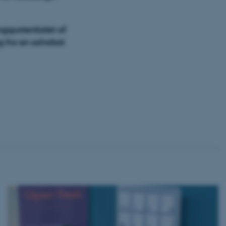
ngspotentialet af
ng fra en advokat