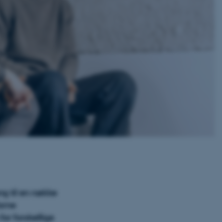
ng til en række
farne
for forskellige