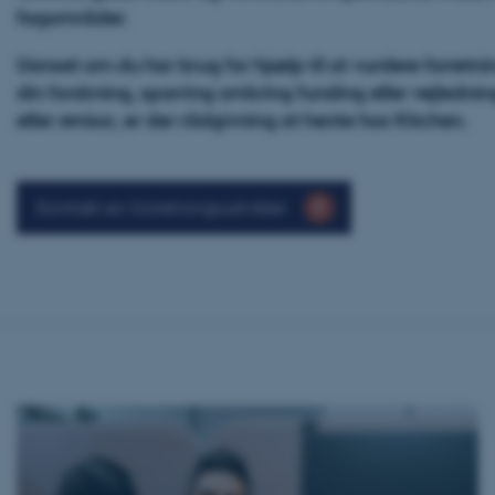
fagområder.
Uanset om du har brug for hjælp til at vurdere forretni
din forskning, sparring omkring funding eller vejledni
eller revisor, er der rådgivning at hente hos Kitchen.
Kontakt en forretningsudvikler