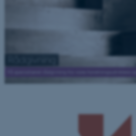
Rådgivning
Få specialiseret rådgivning fra vores forretningsudviklere