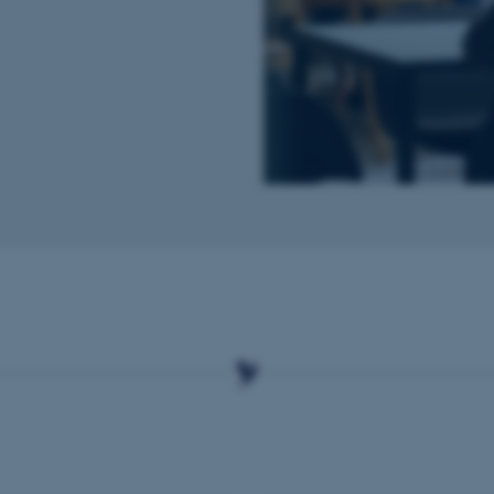
Udbyder / Domæne
Udløb
Beskrivelse
30
Denne cookie sættes af
TYPO3 Association
minutter
TYPO3, og bruges til at 
.au.dk
session, når en backend-
TYPO3 eller Frontend.
30
Dette cookienavn er fo
Typo3 Association
minutter
webindholdsstyringssyst
.au.dk
som en brugersessionside
muligt at gemme bruger
tilfælde er det muligvis
kan indstilles ved defau
dette kan forhindres af 
de fleste tilfælde er det in
ødelagt i slutningen af 
indeholder en tilfældig id
specifikke brugerdata.
Session
Denne cookie er en purp
Microsoft Corporation
cookie, der bruges af hj
.au.dk
i Microsoft .net- teknolo
til at opretholde en an
Session
Generel formål platform 
Oracle Corporation
websteder skrevet i JSP. 
.au.dk
opretholde en anonym br
Session
This cookie is set by w
Microsoft Corporation
Azure cloud platform. It 
.mitstudie.au.dk
to make sure the visitor
to the same server in an