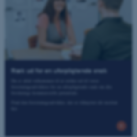
Ræk ud for en uforpligtende snak
Du er altid velkommen til at række ud til vores
forretningsudviklere for en uforpligtende snak om din
forsknings kommercielle potentiale.
Find den forretningsudvikler, der er tilknyttet dit institut
her.