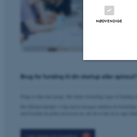
NØDVENDIGE
Nødvendige
Brug for funding til din startup eller spinout
Penge er ikke bare penge. Der findes forskellige typer af funding 
Nødvendige cooki
grundlæggende fu
Hos Kitchen hjælper vi dig med at navigere imellem de forskellige
cookies.
med hvordan du griber processen an, når du er klar til at søge fund
Læs mere om funding