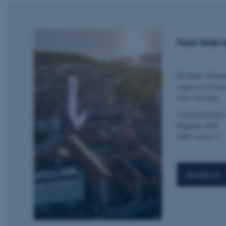
esctx
fpc
Kom forbi o
__cf_bm
Du finder Kitche
toppen af Univer
__cf_bm
store skorsten.
Universitetsbyen
Bygning 1860
__cf_bm
8000 Aarhus C
ARRAffinitySameSite
Besøg os
cf_clearance