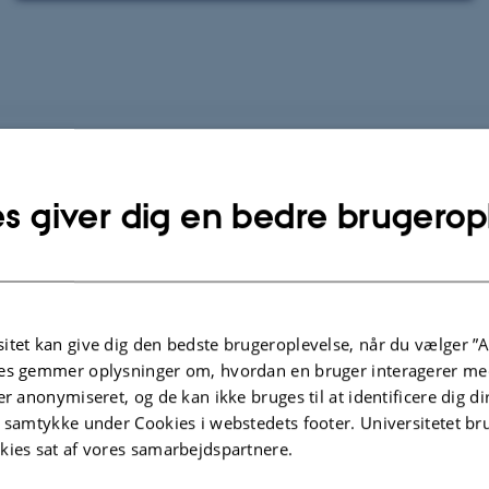
s giver dig en bedre brugerop
Fyld din værktøjskasse
itet kan give dig den bedste brugeroplevelse, når du vælger ”A
Kitchen tilbyder et bredt udvalg af 
es gemmer oplysninger om, hvordan en bruger interagerer med
brug for som iværksætter - uanset hv
er anonymiseret, og de kan ikke bruges til at identificere dig d
Og det bedste af det hele? De fleste 
t samtykke under Cookies i webstedets footer. Universitetet br
kies sat af vores samarbejdspartnere.
Find vores workshops