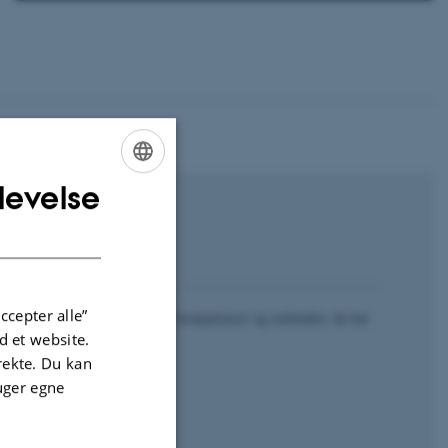
levelse
ENGLISH
DANISH
ccepter alle”
workshops, der giver dig alle de kompetencer og redskaber, du har
 et website.
or på din rejse du er.
irekte. Du kan
af dem er åbne for alle.
uger egne