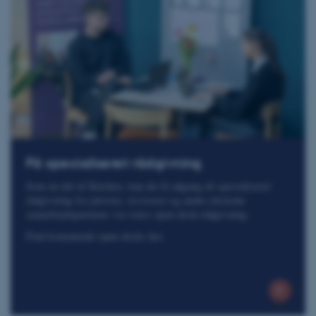
Få specialiseret rådgivning
Som en del af Kitchen, kan du få adgang til specialiseret
rådgivning fra jurister, revisorer og andre eksterne
samarbejdspartnere via vores open desk-rådgivning.
Find kommende open desks her.