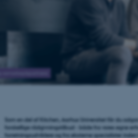
 og samarbejdspartnere
Som en del af Kitchen, Aarhus Universitet får du adga
forskellige rådgivningstilbud - både fra vores egne er
forretningsudviklere og fra eksterne specialister inden 