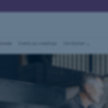
yheder
Events og workshops
Om Kitchen