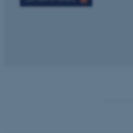
Navn
be_typo_user
fe_typo_user
ASP.NET_SessionId
JSESSIONID
ARRAffinity