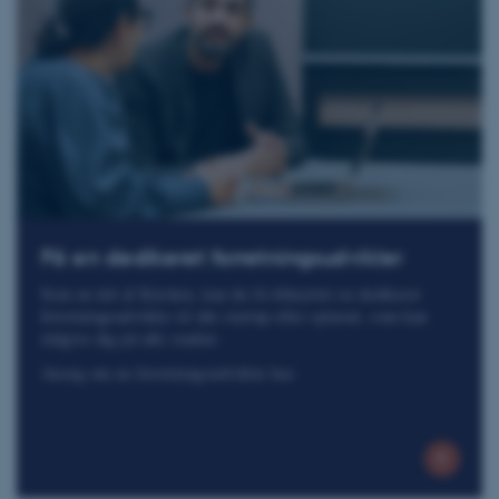
Få en dedikeret forretningsudvikler
Som en del af Kitchen, kan du få tilknyttet en dedikeret
forretningsudvikler til din startup eller spinout, som kan
rådgive dig på alle stadier.
Ansøg om en forretningsudvikler her.