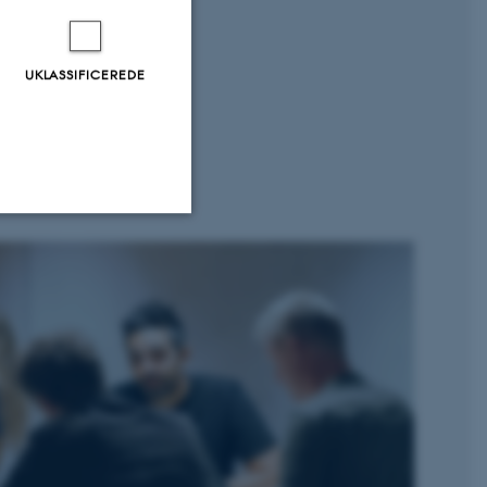
UKLASSIFICEREDE
Uklassificerede
ere nogle
rer uden disse