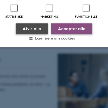
STATISTISKE
MARKETING
FUNKTIONELLE
Afvis alle
Accepter alle
Læs mere om cookies
Statistiske
Marketing
Funktionelle
?
med hver deres fordele og ulemper.
es hjælper med at gøre hjemmesiden brugbar ved at aktiv
nktioner som navigation mm. Hjemmesiden kan ikke funge
 funding-muligheder, der findes - og
ing.