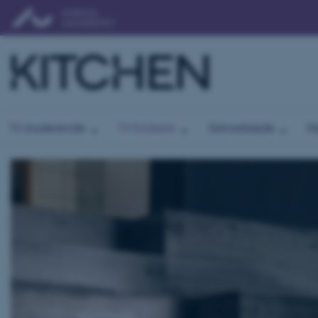
Til studerende
Til forskere
Samarbejde
N