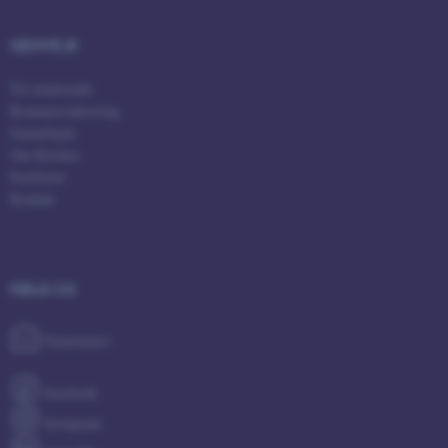
GENVEJE
Til studerende
Kommercialisering
Samarbejde
Om Kitchen
Faciliteter
Kontakt
ASP.NET_SessionId
Microsoft Corporation
.au.dk
FØLG OS
Nyhedsbrev
JSESSIONID
Oracle Corporation
.au.dk
Facebook
Instagram