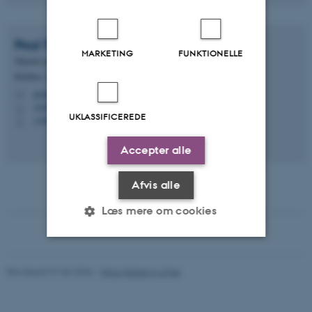
Poul Thorbjørn
Sørensen
MARKETING
FUNKTIONELLE
Teknisk ansvarlig
Kitchen, Aarhus Universitet - Partnerskaber
poults@au.dk
M
1842, 320
H
UKLASSIFICEREDE
+4520611829
P
Accepter alle
Afvis alle
Læs mere om cookies
Nødvendige
Statistiske
Marketing
Revideret 01.06.2026
-
Nina Heiberg Lyhne
Funktionelle
Uklassificerede