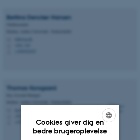
Bettina Dencker
Hansen
Chefkonsulent
Kitchen, Aarhus Universitet - Partnerskaber
bdh@au.dk
M
1842, 320
H
+4560202625
P
Thomas
Korsgaard
Key Account Manager
Kitchen, Aarhus Universitet - Partnerskaber
tkors@au.dk
M
1842, 324
H
Cookies giver dig en
+4527101826
P
ENGLISH
bedre brugeroplevelse
DANISH