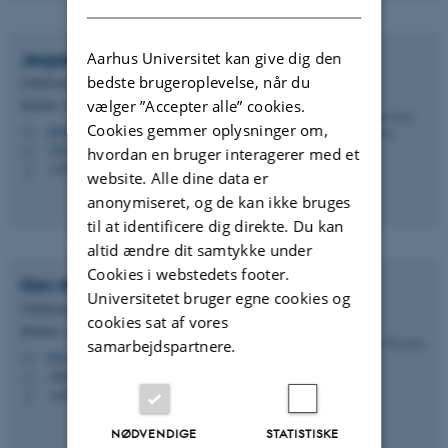
Aarhus Universitet kan give dig den
Jesper Friis
Mortensen
bedste brugeroplevelse, når du
Chefkonsulent
vælger ”Accepter alle” cookies.
Kitchen, Aarhus Universitet - Partnerskaber
Cookies gemmer oplysninger om,
jfm@au.dk
M
1842, 320
H
hvordan en bruger interagerer med et
+4523234145
P
website. Alle dine data er
anonymiseret, og de kan ikke bruges
til at identificere dig direkte. Du kan
altid ændre dit samtykke under
Cookies i webstedets footer.
Kim
Niemann
Universitetet bruger egne cookies og
Chefkonsulent
cookies sat af vores
Kitchen, Aarhus Universitet - Partnerskaber
samarbejdspartnere.
kim.niemann@au.dk
M
1860, 324
H
+4593522955
P
NØDVENDIGE
STATISTISKE