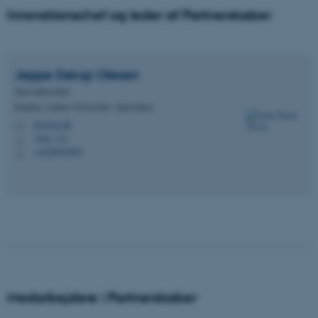
Innovationschef og leder af Partnerskaber
Jeppe Dørup
Olesen
Innovationschef
Kitchen, Aarhus Universitet - Innovation
jdo@au.dk
M
1862, 111
H
+4528992095
P
Medarbejdere i Partnerskaber