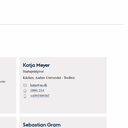
Katja
Meyer
Startuprådgiver
Kitchen, Aarhus Universitet - Toolbox
katja@au.dk
M
1860, 214
H
+4593509367
P
Sebastian Gram