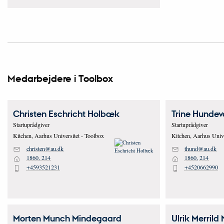
Medarbejdere i Toolbox
Christen Eschricht
Holbæk
Trine
Hundev
Startuprådgiver
Startuprådgiver
Kitchen, Aarhus Universitet - Toolbox
Kitchen, Aarhus Unive
christen@au.dk
thund@au.dk
M
M
1860, 214
1860, 214
H
H
+4593521231
+4520662990
P
P
Morten Munch
Mindegaard
Ulrik Merrild