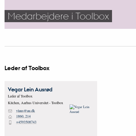
Medarbejdere i Toolbox
Leder af Toolbox
Vegar Lein
Ausrød
Leder af Toolbox
Kitchen, Aarhus Universitet - Toolbox
vlaus@au.dk
M
1860, 214
H
+4593508743
P