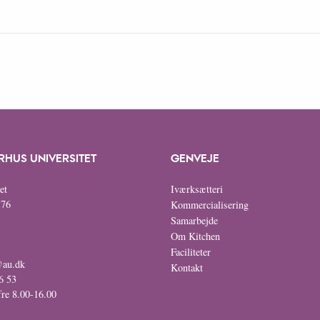
RHUS UNIVERSITET
GENVEJE
et
Iværksætteri
 76
Kommercialisering
Samarbejde
Om Kitchen
Faciliteter
@au.dk
Kontakt
6 53
fre 8.00-16.00