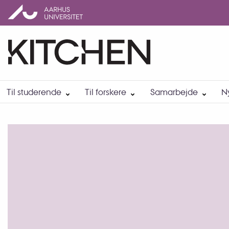
Til studerende
Til forskere
Samarbejde
N