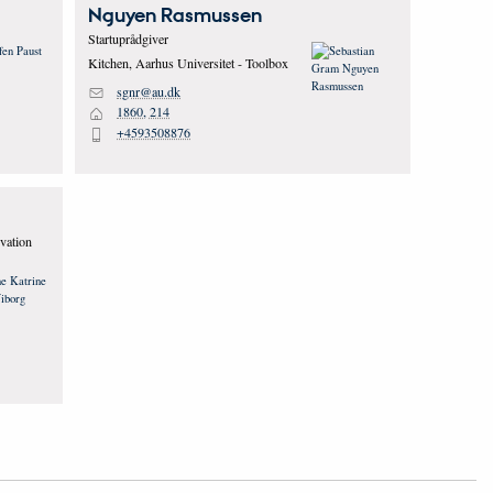
Nguyen
Rasmussen
Startuprådgiver
Kitchen, Aarhus Universitet - Toolbox
sgnr@au.dk
M
1860, 214
H
+4593508876
P
ovation