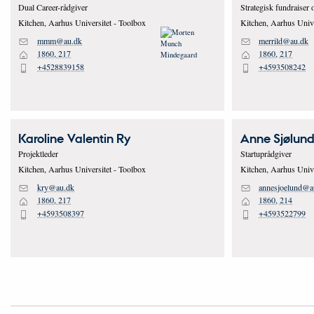
Dual Career-rådgiver
Strategisk fundraiser 
Kitchen, Aarhus Universitet - Toolbox
Kitchen, Aarhus Unive
mmm@au.dk
merrild@au.dk
M
M
1860, 217
1860, 217
H
H
+4528839158
+4593508242
P
P
Karoline Valentin
Ry
Anne
Sjølun
Projektleder
Startuprådgiver
Kitchen, Aarhus Universitet - Toolbox
Kitchen, Aarhus Unive
kry@au.dk
annesjoelund@a
M
M
1860, 217
1860, 214
H
H
+4593508397
+4593522799
P
P