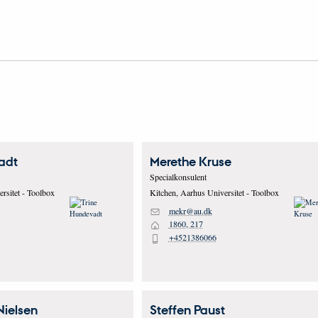
adt
Merethe
Kruse
Specialkonsulent
rsitet - Toolbox
Kitchen, Aarhus Universitet - Toolbox
mekr@au.dk
M
1860, 217
H
+4521386066
P
Nielsen
Steffen
Paust