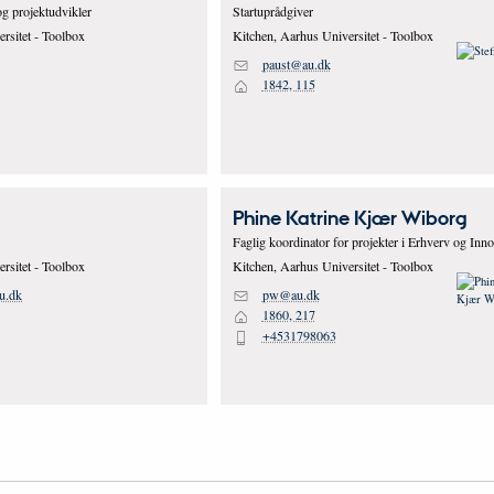
og projektudvikler
Startuprådgiver
rsitet - Toolbox
Kitchen, Aarhus Universitet - Toolbox
paust@au.dk
M
1842, 115
H
d
Phine Katrine Kjær
Wiborg
Faglig koordinator for projekter i Erhverv og Inn
rsitet - Toolbox
Kitchen, Aarhus Universitet - Toolbox
u.dk
pw@au.dk
M
1860, 217
H
+4531798063
P