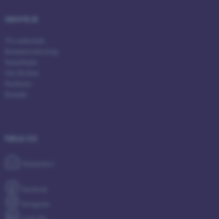
XSRF-TOKEN
event.au.dk
GENVEJE
Til studerende
li_gc
LinkedIn Corporation
.linkedin.com
Kommercialisering
Samarbejde
x-ms-gateway-slice
Microsoft Corporation
Om Kitchen
login.microsoftonline.com
Faciliteter
CFTOKEN
Adobe Inc.
Kontakt
eddiprod.au.dk
FØLG OS
Nyhedsbrev
brwConsent
.airtable.com
Facebook
Instagram
LinkedIn