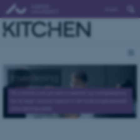
English
Investering
Få overblik over private investorer og mulighederne
for at søge venture kapital til dit forskningsbaserede
innovationsprojekt