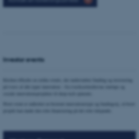
Investor events
Kitchen tilbyder en række events, der understøtter funding og investering
på tværs af alle typer innovation – fra iværksætterdrevne startups og
sociale innovationsprojekter til deep-tech spinouts.
Hvert event er målrettet en bestemt innovationstype og fundingvej, så hvert
projekt kan møde den rette finansiering på det rette tidspunkt.