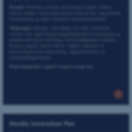
Formål:
Forbinder startups med business angels, family
offices, banker, omsætningsbaseret finansiering, impactfonde,
crowdfunding og andre alternative finansieringskilder.
Målgruppe:
Startups i den tidlige fase eller vækstende
startups, der søger finansieringsmuligheder til bæredygtig og
kommercielt drevet udvikling. Investormålgruppen omfatter
business angels, family offices, banker, udbydere af
omsætningsbaseret finansiering, impactinvestorer og
crowdfundingplatforme.
Find kommende Capital Connect-events her
Nordic Innovation Fair