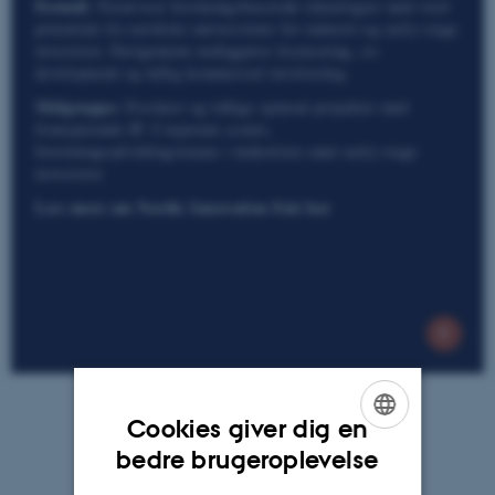
Formål:
Fremviser forskningsbaserede teknologier med stort
potentiale fra nordiske universiteter for industri og early-stage
investorer. Derigennem muliggøres licensering, co-
development og tidlig kommerciel involvering.
Målgruppe:
Forskere og tidlige spinout-projekter med
fremspirende IP. Corporate scouts,
forretningsudviklingsteams i industrien samt early-stage
investorer.
Læs mere om Nordic Innovation Fair her
Cookies giver dig en
ENGLISH
bedre brugeroplevelse
DANISH