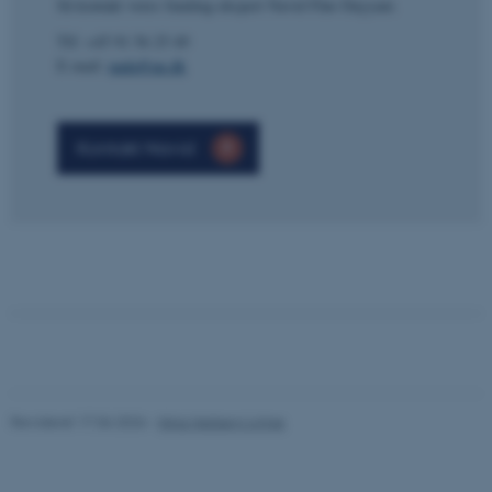
ARRAffinity
Så kontakt vores funding-ekspert Navid Fløe Dayyani.
Microsoft Corporation
.mitstudie.au.dk
Tlf: +45 91 56 25 49
E-mail:
nada@au.dk
esctx
Microsoft Corporation
.login.microsoftonline.com
Kontakt Navid
fpc
Microsoft Corporation
login.microsoftonline.com
__cf_bm
Cloudflare Inc.
.pure.au.dk
__cf_bm
Cloudflare Inc.
.linkedin.com
Revideret 17.06.2026
-
Nina Heiberg Lyhne
__cf_bm
Cloudflare Inc.
.twitter.com