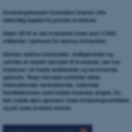
Forskningsbaseret innovation kræver ofte
risikovillig kapital fra private investorer.
Siden 2018 er der investeret mere end 3 DKK
milliarder i spinouts fra Aarhus Universitet.
Kitchen Aarhus Universitet, vedligeholder og
udvider et stærkt netværk til investorer, der har
interesse i at møde etablerede og kommende
spinouts. Vores netværk omfatter både
internationale venturefonde, nationale
familiekontorer samt lokale business angels. Du
kan møde dem gennem vores forretningsudviklere
og på vores investor events.
Kontakt en forretningsudvikler