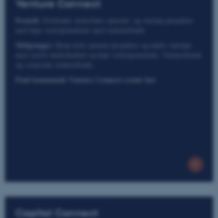
Venture Connect
Formål:
Forbinder skalerbare spinout- og startup-projekter
med højt vækstpotentiale med venturefonde.
Målgruppe:
Deep-tech spinout-projekter og andre startups
med stærk skalerbarhed og højt vækstpotentiale. Venturefonde
og corporate venturefonde.
Find kommende Venture Connect-events her
Capital Connect