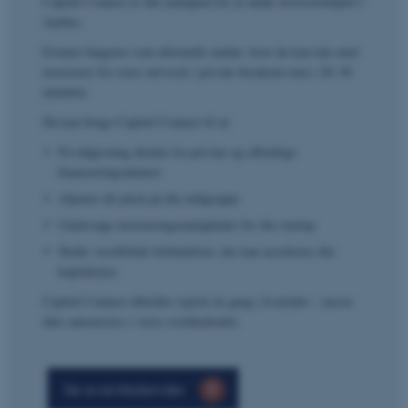
Capital Connect er din mulighed for at møde investormiljøet i
Aarhus.
Eventet fungerer som uformelle møder, hvor du kan tale med
investorer fra vores netværk i private breakout-rum i 20
–30
minutter.
Du kan bruge Capital Connect til at:
F
å rådgivning direkte fra private og offentlige
finansieringsaktører
Afprøve dit pitch på din målgruppe
Undersøge investeringsmuligheder for din startup
Skabe værdifulde forbindelser, der kan accelerere din
kapitalrejse
Capital Connect afholdes typisk én gang i kvartalet
– n
æste
dato annonceres i vores eventkalender.
Se eventkalender