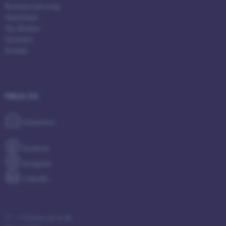
Kommercialisering
Samarbejde
Om Kitchen
Faciliteter
Kontakt
OptanonAlertBoxClosed
OneTrust LLC
.pure.au.dk
FØLG OS
Nyhedsbrev
Facebook
Instagram
LinkedIn
PHPSESSID
PHP.net
internationalstaff.app3.geckoboo
©
—
Cookies på au.dk