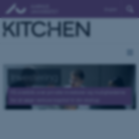
English
Investering
Få overblik over private investorer og mulighederne
for at søge venture kapital til din startup