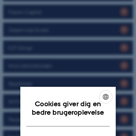
Fusion Capital
Greenwise Invest
ICP Group
Innovationsfonden
Keystones
NOON Ventures
Cookies giver dig en
ENGLISH
bedre brugeroplevelse
People Ventures
DANISH