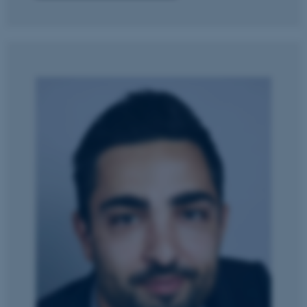
ASP.NET_SessionId
Microsoft Corporation
.au.dk
JSESSIONID
Oracle Corporation
.au.dk
ARRAffinity
Microsoft Corporation
.mitstudie.au.dk