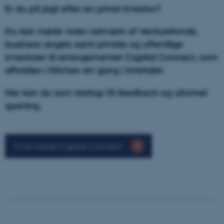
Er du på jagt efter en privat investor?
Du kan møde vores netværk af
venturefonde,
business angels samt private og offentlige
investorer til arrangementet Capital Connect, som
afholdes i Kitchen én gang i kvartalet.
Her kan du som startup få feedback og uformel
sparring.
Find næste Capital Connect