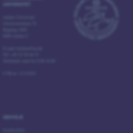
UNIVERSITET
li_gc
LinkedIn Corporation
.linkedin.com
Aarhus Universitet
Universitetsbyen 76
x-ms-gateway-slice
Microsoft Corporation
Bygning 1860
login.microsoftonline.com
8000 Aarhus C
CFTOKEN
Adobe Inc.
eddiprod.au.dk
E-mail: kitchen@au.dk
Tlf: +45 25 58 06 53
Telefontid: man-fre 8.00-16.00
CVR-nr: 31119103
brwConsent
.airtable.com
GENVEJE
CFTOKEN
Adobe Inc.
Iværksætteri
mit.au.dk