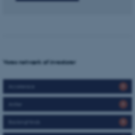
Vores netværk af investorer
Accelerace
Antler
BackingMinds