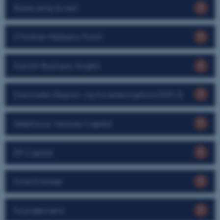
Basecamp Invest
Christian Nielsens Fond
Danish Business Angels
Danmarks Eksport- og Investeringsfond (EIFO)
Delphinus Venture Capital
EP Capital
Final Frontier
Founderment