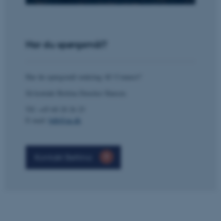
fe_typo_user
Typo3 Association
.au.dk
Har du spørgsmål?
Har du spørgsmål omkring AU Connect?
Så kontakt Bettina Dencker Hansen.
Tlf: +45 60 20 26 25
E-mail:
bdh@au.dk
Kontakt Bettina
ASP.NET_SessionId
Microsoft Corporation
.au.dk
JSESSIONID
Oracle Corporation