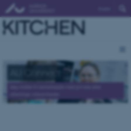
English
AU Connect
Søg midler til samarbejde med private eller
offentlige virksomheder