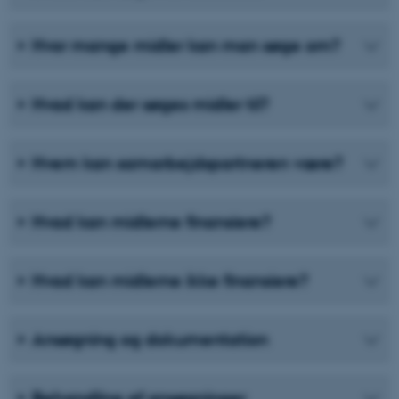
Hvor mange midler kan man søge om?
Hvad kan der søges midler til?
Hvem kan samarbejdspartneren være?
Hvad kan midlerne finansiere?
Hvad kan midlerne ikke finansiere?
Ansøgning og dokumentation
Behandling af ansøgninger