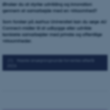
Ønsker du at styrke udvikling og innovation
gennem et samarbejde med en virksomhed?
Som forsker på Aarhus Universitet kan du søge AU
Connect-midler til at udbygge eller udvikle
konkrete samarbejder med private og offentlige
virksomheder.
Næste ansøgningsrunde forventes efterår
2026