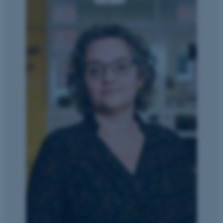
Nødvendige
Statistiske
Marketing
Funktionelle
Uklassificerede
Nødvendige cookies hjælper
med at gøre hjemmesiden
brugbar ved at aktivere nogle
grundlæggende funktioner
som navigation mm.
Hjemmesiden kan ikke
fungerer uden disse cookies.
Navn
Udbyder / Domæne
be_typo_user
TYPO3 Association
.au.dk